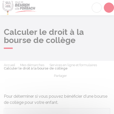
Behren-lès-Forbach
Acc
Calculer le droit à la
bourse de collège
Accueil
Mes démarches
Services en ligne et formulaires
Calculer le droit à la bourse de collège
Partager
Partager sur Facebook
Partager sur X - Twit
Partager sur
Par
Pour déterminer si vous pouvez bénéficier d'une bourse
de collège pour votre enfant.