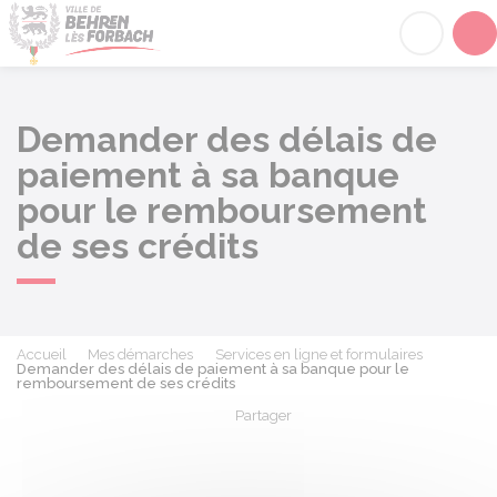
Behren-lès-Forbach
Acc
Demander des délais de
paiement à sa banque
pour le remboursement
de ses crédits
Accueil
Mes démarches
Services en ligne et formulaires
Demander des délais de paiement à sa banque pour le
remboursement de ses crédits
Partager
Partager sur Facebook
Partager sur X - Twit
Partager sur
Par