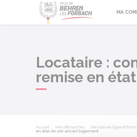
Behren-lès-F
MA COM
Locataire : co
remise en éta
Accueil
Mes démarches
Services en ligne et formu
en état de son ancien logement