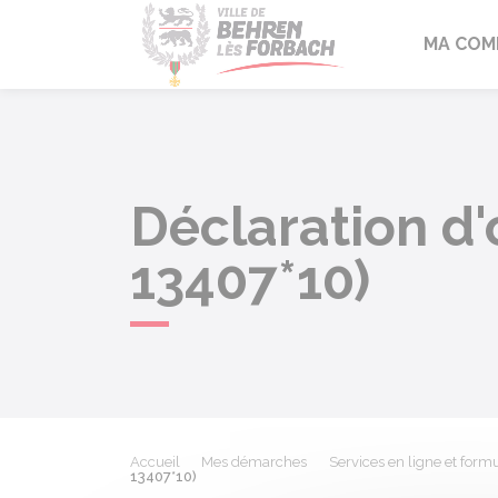
Behren-lès-F
MA COM
Déclaration d'
13407*10)
Accueil
Mes démarches
Services en ligne et formu
13407*10)