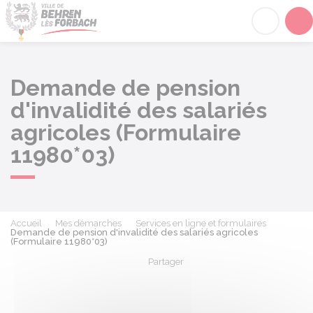
Behren-lès-Forbach
Acc
Demande de pension
d'invalidité des salariés
agricoles (Formulaire
11980*03)
Accueil
Mes démarches
Services en ligne et formulaires
Demande de pension d'invalidité des salariés agricoles
(Formulaire 11980*03)
Partager
Partager sur Facebook
Partager sur X - Twit
Partager sur
Par