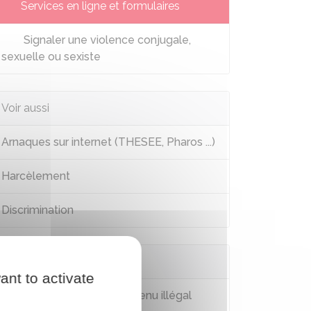
Services en ligne et formulaires
Signaler une violence conjugale,
sexuelle ou sexiste
Voir aussi
Arnaques sur internet (THESEE, Pharos ...)
Harcèlement
Discrimination
Questions ? Réponses !
ant to activate
Comment signaler un contenu illégal