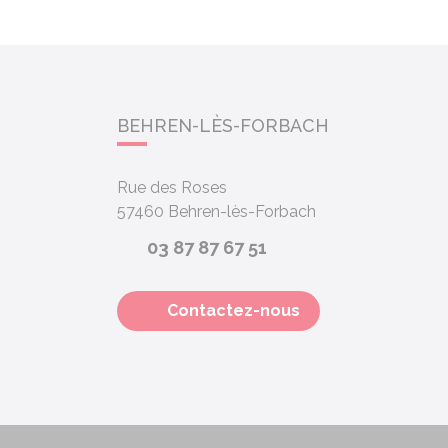
BEHREN-LÈS-FORBACH
Rue des Roses
57460
Behren-lès-Forbach
03 87 87 67 51
Contactez-nous