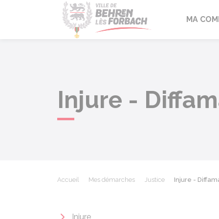
Behren-lès-F
MA COM
Injure - Diffam
Accueil
Mes démarches
Justice
Injure - Diffam
Injure