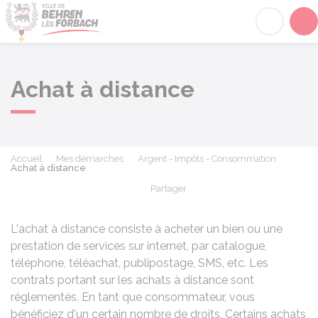
Behren-lès-Forbach
Acc
Achat à distance
Accueil
Mes démarches
Argent - Impôts - Consommation
Achat à distance
Partager
Partager sur Facebook
Partager sur X - Twit
Partager sur
Par
L'achat à distance consiste à acheter un bien ou une
prestation de services sur internet, par catalogue,
téléphone, téléachat, publipostage, SMS, etc. Les
contrats portant sur les achats à distance sont
réglementés. En tant que consommateur, vous
bénéficiez d'un certain nombre de droits. Certains achats