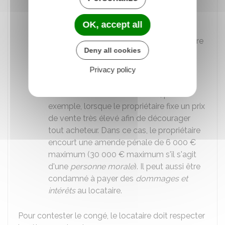
Le congé a été délivré à un locataire
protégé
OK, accept all
Le propriétaire n'a pas informé le locataire
Deny all cookies
de sa proposition de vente à des
conditions ou à un prix plus avantageux
Privacy policy
Le propriétaire a délivré un congé pour
vendre frauduleux. C'est le cas, par
exemple, lorsque le propriétaire fixe un prix
de vente très élevé afin de décourager
tout acheteur. Dans ce cas, le propriétaire
encourt une amende pénale de
6 000 €
maximum (
30 000 €
maximum s'il s'agit
d'une
personne morale
). Il peut aussi être
condamné à payer des
dommages et
intérêts
au locataire.
Pour contester le congé, le locataire doit respecter