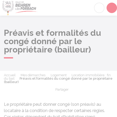
Behren-lès-Forbach
Acc
Préavis et formalités du
congé donné par le
propriétaire (bailleur)
Accueil
Mes démarches
Logement
Location immobilière : fin
du bail
Préavis et formalités du congé donné par le propriétaire
(bailleur)
Partager
Partager sur Facebook
Partager sur X - Twit
Partager sur
Par
Le propriétaire peut donner congé (son préavis) au
locataire à la condition de respecter certaines règles.
Ces règles dépendent du bail d'habitation signé.