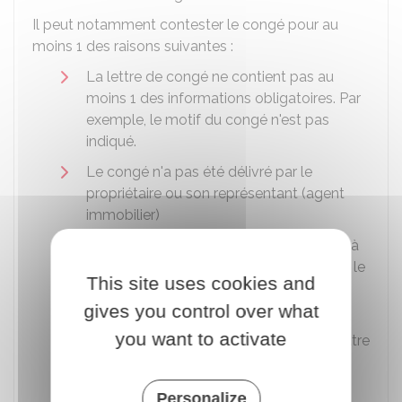
Il peut notamment contester le congé pour au
moins 1 des raisons suivantes :
La lettre de congé ne contient pas au
moins 1 des informations obligatoires. Par
exemple, le motif du congé n'est pas
indiqué.
Le congé n'a pas été délivré par le
propriétaire ou son représentant (agent
immobilier)
La lettre de congé n'a pas été adressée à
l'ensemble des locataires (par exemple : le
This site uses cookies and
congé n'a été adressé qu'à 1 seul des
gives you control over what
2 époux)
you want to activate
La lettre de congé a été envoyée par lettre
simple
Le délai de préavis est inférieur à 6 mois
Personalize