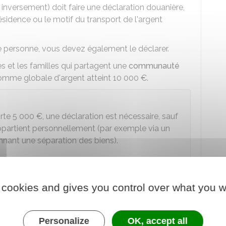
 inversement) doit faire une déclaration douanière,
résidence ou le motif du transport de l'argent
re personne, vous devez également le déclarer.
s et les familles qui partagent une
communauté
somme globale d'argent atteint
10 000 €
.
orte
5 000 €
, une déclaration est nécessaire, sauf
appartient personnellement (par exemple via un
nant une séparation des biens).
 cookies and gives you control over what you w
our une somme
inférieure
à
10 000 €
si elle
ce de l'argent est d'origine criminelle.
Personalize
OK, accept all