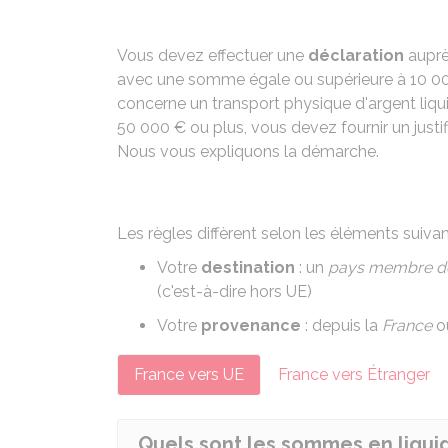
Vous devez effectuer une
déclaration
auprè
avec une somme égale ou supérieure à
10 0
concerne un transport physique d'argent liqu
50 000 €
ou plus, vous devez fournir un just
Nous vous expliquons la démarche.
Les règles diffèrent selon les éléments suivan
Votre
destination
: un
pays membre de
(c'est-à-dire hors UE)
Votre
provenance
: depuis la
France
o
France vers UE
France vers Étranger
Quels sont les sommes en liqui