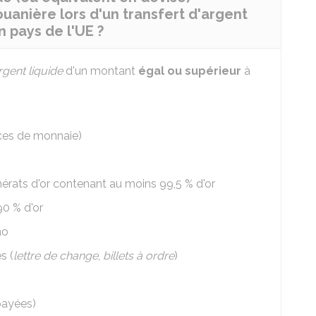
uanière lors d'un transfert d'argent
n pays de l'UE ?
rgent liquide
d'un montant
égal ou supérieur
à
èces de monnaie)
érats d'or contenant au moins 99,5 % d'or
90 % d'or
no
s (
lettre de change
,
billets à ordre
)
payées)