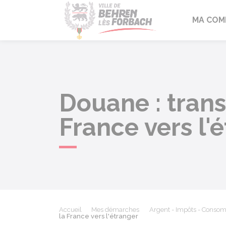
Behren-lès-F
MA COM
Douane : trans
France vers l'
Accueil
Mes démarches
Argent - Impôts - Conso
la France vers l'étranger