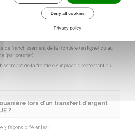
nière lors d'un transfert d'argent ou
Deny all cookies
?
Privacy policy
e de franchissement de la frontière (en ligne) ou au
e (par courrier)
chissement de la frontière sur place directement au
uanière lors d'un transfert d'argent
UE ?
 3 façons différentes :