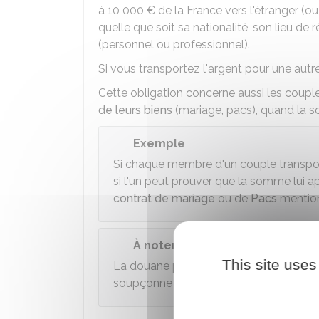
à
10 000 €
de la France vers l'étranger (ou
quelle que soit sa nationalité, son lieu de 
(personnel ou professionnel).
Si vous transportez l'argent pour une aut
Cette obligation concerne aussi les couple
de leurs biens
(mariage, pacs), quand la 
Exemple
Si chaque membre d'un couple transp
si l'un peut prouver que la somme lui 
contrat de mariage
ou de
Pacs
mention
À noter
This site uses
La douane peut exiger un contrôle p
soupçonne après enquête que la provenan