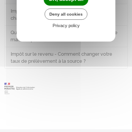
Impôt sur le revenu - Qu'est-ce qu'un enfant à
Deny all cookies
charge ?
Privacy policy
Qui doit régler les dettes fiscales dans un couple
marié ou pacsé ?
Impôt sur le revenu - Comment changer votre
taux de prélèvement à la source ?