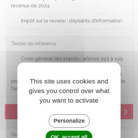
revenus de 2024
Impôt sur le revenu : dépliants d'information
Textes de référence
Code général des impôts : articles 193 à 199
Bofip-Impôts n°BOI-IR-LIQ-10-10 relatif à la
This site uses cookies and
prise en compte de la situation et des charges de
famille pour l'impôt sur le revenu
gives you control over what
you want to activate
Services en ligne et formulaires
Personalize
Questions ? Réponses !
OK, accept all