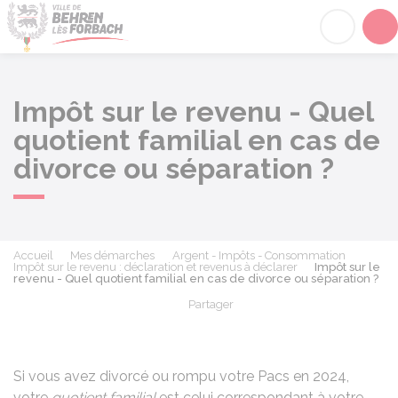
Behren-lès-Forbach
Acc
Impôt sur le revenu - Quel
quotient familial en cas de
divorce ou séparation ?
Accueil
Mes démarches
Argent - Impôts - Consommation
Impôt sur le revenu : déclaration et revenus à déclarer
Impôt sur le
revenu - Quel quotient familial en cas de divorce ou séparation ?
Partager
Partager sur Facebook
Partager sur X - Twit
Partager sur
Par
Si vous avez divorcé ou rompu votre
Pacs
en 2024,
votre
quotient familial
est celui correspondant à votre