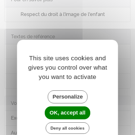
Respect du droit à l'image de l'enfant
Textes de référence
Code civil : article 371-1
This site uses cookies and
Code civil : articles 372-1
gives you control over what
you want to activate
Code civil : article 373-2-6
Personalize
Voir aussi
OK, accept all
Exercice de l'autorité parentale
Deny all cookies
Autorité parentale en cas de séparation des