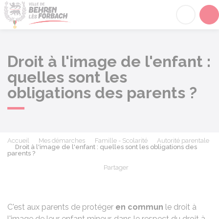
Behren-lès-Forbach
Acc
Droit à l'image de l'enfant :
quelles sont les
obligations des parents ?
Accueil
Mes démarches
Famille - Scolarité
Autorité parentale
Droit à l'image de l'enfant : quelles sont les obligations des
parents ?
Partager
Partager sur Facebook
Partager sur X - Twit
Partager sur
Par
C'est aux parents de protéger
en commun
le droit à
l'image de leur enfant mineur, dans le respect du droit à