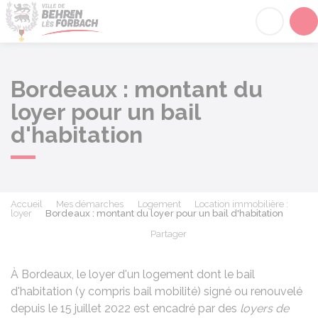
Behren-lès-Forbach
Acc
Bordeaux : montant du
loyer pour un bail
d'habitation
Accueil
Mes démarches
Logement
Location immobilière :
loyer
Bordeaux : montant du loyer pour un bail d'habitation
Partager
Partager sur Facebook
Partager sur X - Twit
Partager sur
Par
À Bordeaux, le loyer d'un logement dont le bail
d'habitation (y compris bail mobilité) signé ou renouvelé
depuis le 15 juillet 2022 est encadré par des
loyers de