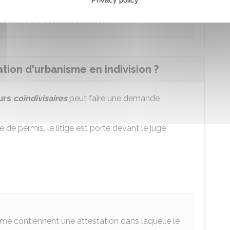
e cette demande. L'administration ne demande
xactitude de cette déclaration.
ion d'urbanisme en indivision ?
eurs
coïndivisaires
peut faire une demande
 de permis, le litige est porté devant le juge
sme contiennent une attestation dans laquelle le