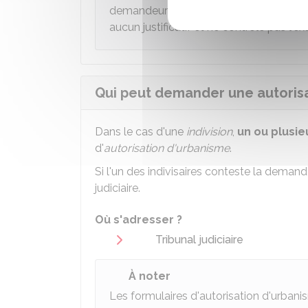
demandeur déclare être habilité à fair
aucun justificatif et ne contrôle pas l'e
Qui peut demander une autorisat
Dans le cas d'une
indivision
,
un ou plusi
d'
autorisation d'urbanisme
.
Si l'un des indivisaires conteste la demande
judiciaire.
Où s'adresser ?
Tribunal judiciaire
À noter
Les formulaires d'autorisation d'urbani