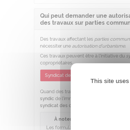
Qui peut demander une autorisa
des travaux sur parties commun
Des travaux affectant les
parties commun
nécessiter une
autorisation d'urbanisme
.
Ces travaux peuvent être à l'initiative du
s
copropriétaires.
Syndicat des copropriétaires
Un ou 
This site uses
Quand des travaux sur des
parties comm
syndic
de l'immeuble dépose en mairie u
syndicat des copropriétaires
.
À noter
Les formulaires d'autorisation d'urbani