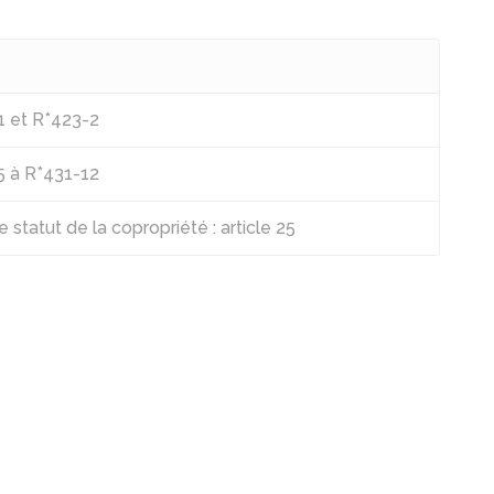
1 et R*423-2
5 à R*431-12
e statut de la copropriété : article 25