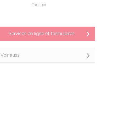
Partager
Partager sur Facebook
Partager sur X - Twitter
Partager sur Linkedin
Partager par em
Services en ligne et formulaires
Voir aussi