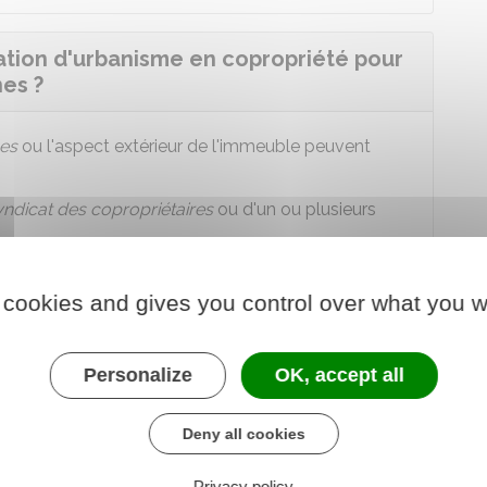
tion d'urbanisme en copropriété pour
es ?
es
ou l'aspect extérieur de l'immeuble peuvent
yndicat des copropriétaires
ou d'un ou plusieurs
plusieurs copropriétaires
 cookies and gives you control over what you w
unes
ont été votés en assemblée générale,
le
ne demande d'
autorisation d'urbanisme
, au nom du
Personalize
OK, accept all
Deny all cookies
sme contiennent une attestation dans laquelle le
Privacy policy