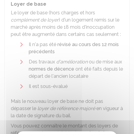
Loyer de base
Le loyer de base (hors charges et hors
complément de loyer
) d'un logement remis sur le
marché après moins de 18 mois d'inoccupation
peut être augmenté dans certains cas seulement :
Il n'a pas été
révisé au cours des 12 mois
précédents
Des travaux
d'amélioration
ou de mise aux
normes de décence
ont été faits depuis le
départ de l'ancien locataire
Il est sous-évalué
Mais le nouveau loyer de base ne doit pas
dépasser le
loyer de référence majoré
en vigueur à
la date de signature du bail.
Vous pouvez connaître le montant des loyers de
référence en vigueur à l'aide de ce
simulateur
: