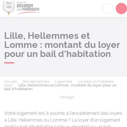
Behren-lès-Forbach
Acc
Lille, Hellemmes et
Lomme : montant du loyer
pour un bail d'habitation
Accueil
Mes démarches
Logement
Location immobilière :
loyer
Lille, Hellemmes et Lomme : montant du loyer pour un
bail d'habitation
Partager
Partager sur Facebook
Partager sur X - Twit
Partager sur
Par
Votre logement est-il soumis à l'encadrement des loyers
à Lille, Hellemmes ou Lomme ? Le loyer d'un logement
dont le bail d'habitation (vide ou meublé) ou un bail