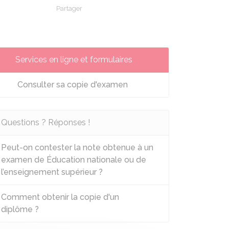
Partager
Partager sur Facebook
Partager sur X - Twitter
Partager sur Linkedin
Partager par em
Services en ligne et formulaires
Consulter sa copie d'examen
Questions ? Réponses !
Peut-on contester la note obtenue à un
examen de Éducation nationale ou de
l’enseignement supérieur ?
Comment obtenir la copie d'un
diplôme ?