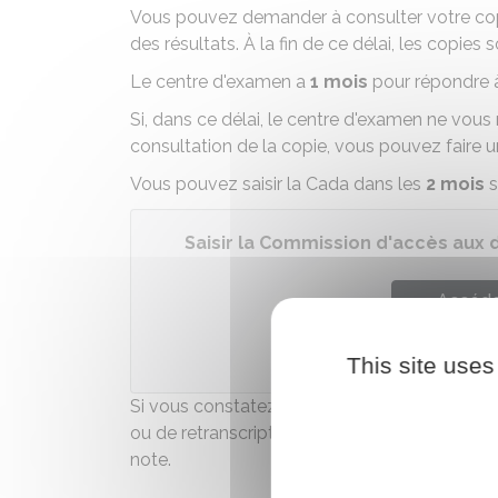
Vous pouvez demander à consulter votre cop
des résultats. À la fin de ce délai, les copies s
Le centre d'examen a
1 mois
pour répondre 
Si, dans ce délai, le centre d'examen ne vous r
consultation de la copie, vous pouvez faire 
Vous pouvez saisir la Cada dans les
2 mois
s
Saisir la Commission d'accès aux 
Accéder
Commission d'accès a
This site uses
Si vous constatez une erreur matérielle com
ou de retranscription de la note entre la cop
note
.