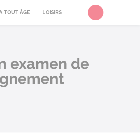
Accéder au form
A TOUT ÂGE
LOISIRS
un examen de
eignement