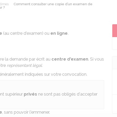
lômes
Comment consulter une copie d’un examen de
r ?
e
(au centre d'examen) ou
en ligne
.
ire la demande par écrit au
centre d'examen
. Si vous
otre
représentant légal
.
néralement indiquées sur votre convocation.
nt supérieur
privés
ne sont pas obligés d'accepter
e
, sans pouvoir l'emmener.