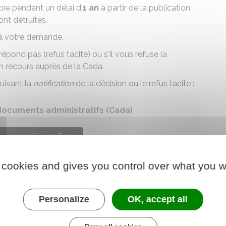
ie pendant un délai d'
1 an
à partir de la publication
ont détruites.
à votre demande.
épond pas (refus tacite) ou s'il vous refuse la
un recours auprès de la
Cada
.
uivant la
notification
de la décision ou le refus tacite :
documents administratifs (Cada)
 au service en ligne
ux documents administratifs (Cada)
 cookies and gives you control over what you w
me, par exemple, une erreur de comptage des points
ie et le relevé de note, vous pouvez
contester votre
Personalize
OK, accept all