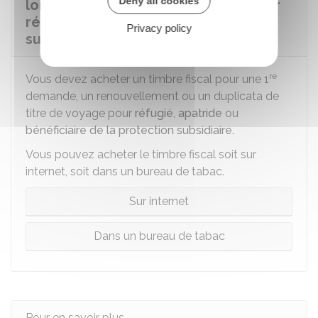
Deny all cookies
lorsque pour un titre de voyage pour
réfugié, apatride ou protégé
Privacy policy
subsidiaire ?
re
Vous devez acheter un timbre fiscal pour une 1
demande, un renouvellement ou un duplicata de
titre de voyage pour
réfugié
,
apatride
ou
bénéficiaire de la protection subsidiaire
.
Vous pouvez acheter le timbre fiscal soit sur
internet, soit dans un bureau de tabac.
Sur internet
Dans un bureau de tabac
Pour en savoir plus