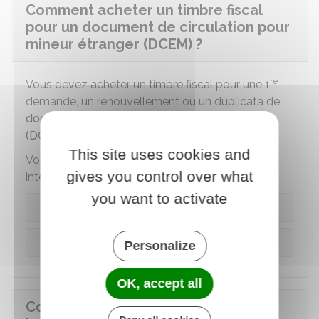
Comment acheter un timbre fiscal
pour un document de circulation pour
mineur étranger (DCEM) ?
re
Vous devez acheter un timbre fiscal pour une 1
demande, un renouvellement ou un duplicata de
document de circulation pour étranger mineur
(DCEM)
.
This site uses cookies and
Vous pouvez acheter le timbre fiscal soit sur
gives you control over what
internet, soit dans un bureau de tabac.
you want to activate
Sur internet
Dans un bureau de tabac
Personalize
OK, accept all
Comment acheter un timbre fiscal