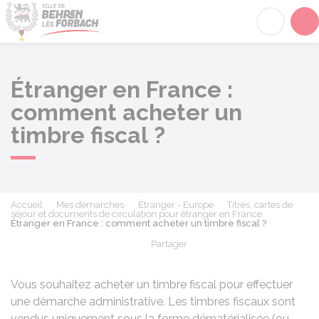
Behren-lès-Forbach
Acc
Étranger en France :
comment acheter un
timbre fiscal ?
Accueil
Mes démarches
Étranger - Europe
Titres, cartes de
séjour et documents de circulation pour étranger en France
Étranger en France : comment acheter un timbre fiscal ?
Partager
Partager sur Facebook
Partager sur X - Twit
Partager sur
Par
Vous souhaitez acheter un timbre fiscal pour effectuer
une démarche administrative. Les timbres fiscaux sont
vendus uniquement sous la forme dématérialisée (ou