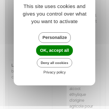
végétales de
This site uses cookies and
soja
gives you control over what
Ester de stanol
you want to activate
végétal produit
à partir de
stérols dérivés
Personalize
d'huiles
végétales de
OK, accept all
soja
Deny all cookies
Lait
et produits à
Lactosérum
base de lait (y
utilisé pour la
Privacy policy
compris de lactose)
fabrication de
distillats ou
alcool
éthylique
d'origine
agricole pour