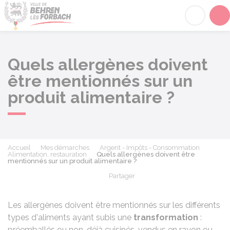
Behren-lès-Forbach
Acc
Quels allergènes doivent
être mentionnés sur un
produit alimentaire ?
Accueil
Mes démarches
Argent - Impôts - Consommation
Alimentation, restauration
Quels allergènes doivent être
mentionnés sur un produit alimentaire ?
Partager
Partager sur Facebook
Partager sur X - Twit
Partager sur
Par
Les allergènes doivent être mentionnés sur les différents
types d'aliments ayant subis une
transformation
:
préemballés ou non, déjà cuisinés, vendus en rayon ou