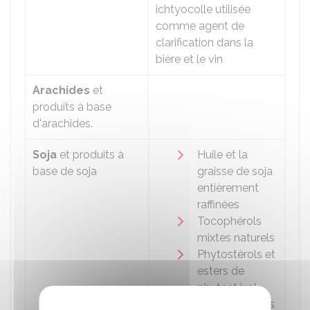
ichtyocolle utilisée
comme agent de
clarification dans la
bière et le vin
Arachides
et
produits à base
d'arachides.
Soja
et produits à
Huile et la
base de soja
graisse de soja
entièrement
raffinées
Tocophérols
mixtes naturels
Phytostérols et
esters de
phytostérol
dérivés d'huiles