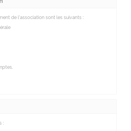
n
t de l'association sont les suivants :
érale
mptes.
 :