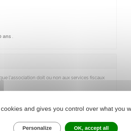
0 ans
.
ue l'association doit ou non aux services fiscaux
des dons remis aux donateurs pour réduction
 cookies and gives you control over what you w
onnels de l'association
Personalize
OK, accept all