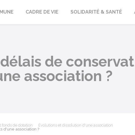
orbach
MUNE
CADRE DE VIE
SOLIDARITÉ & SANTÉ
 délais de conservat
ne association ?
t fonds de dotation
Évolutions et dissolution d'une association
s d'une association ?