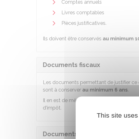
Comptes annuels
Livres comptables
Pièces justificatives.
Ils doivent être conservés
au minimum 1
Documents fiscaux
Les documents permettant de justifier ce q
sont à conserver
au minimum 6 ans
.
Il en est de même des doubles des reçus 
d'impôt.
This site uses
Documents concernant les pers