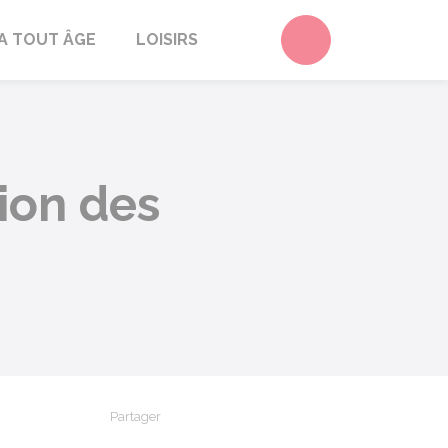
Accéder au form
A TOUT ÂGE
LOISIRS
ion des
Partager
Partager sur Facebook
Partager sur X - Twitter
Partager sur Linkedin
Partager par em