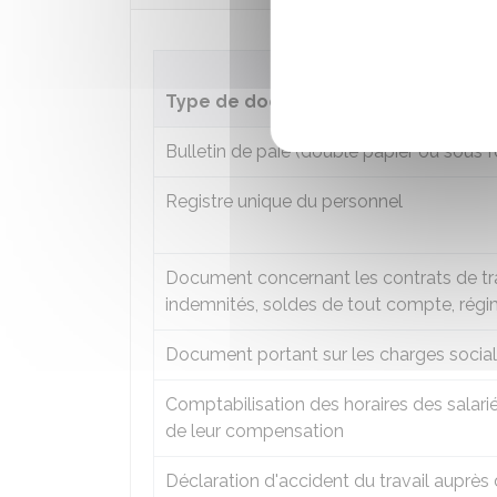
Type de document
Bulletin de paie (double papier ou sous 
Registre unique du personnel
Document concernant les contrats de trava
indemnités, soldes de tout compte, régime
Document portant sur les charges sociales
Comptabilisation des horaires des salarié
de leur compensation
Déclaration d'accident du travail auprès