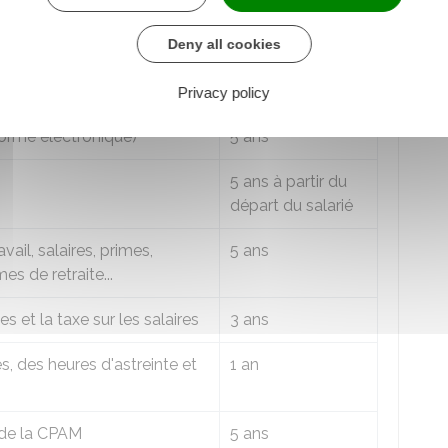
Deny all cookies
Durée de
conservation
Privacy policy
forme électronique)
5 ans
5 ans à partir du
départ du salarié
il, salaires, primes,
5 ans
s de retraite...
 et la taxe sur les salaires
3 ans
s, des heures d'astreinte et
1 an
 de la
CPAM
5 ans