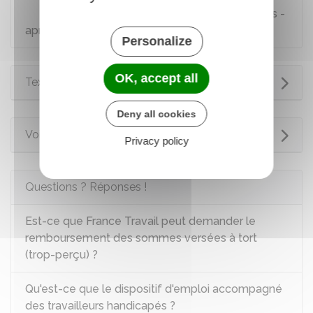
Allocation retour à l'emploi pour les détenus -
après le 1er janvier 2025
Personalize
OK, accept all
Textes de référence
Deny all cookies
Voir aussi
Privacy policy
Questions ? Réponses !
Est-ce que France Travail peut demander le
remboursement des sommes versées à tort
(trop-perçu) ?
Qu'est-ce que le dispositif d'emploi accompagné
des travailleurs handicapés ?