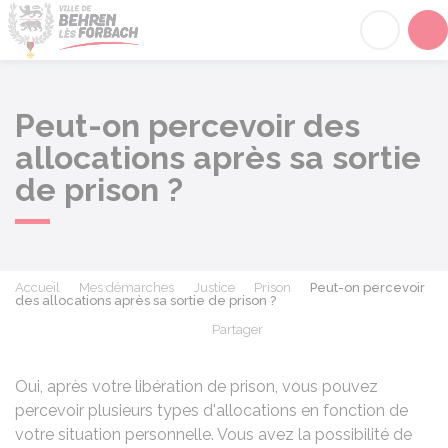
Behren-lès-Forbach
Acc
Peut-on percevoir des
allocations après sa sortie
de prison ?
Accueil
Mes démarches
Justice
Prison
Peut-on percevoir
des allocations après sa sortie de prison ?
Partager
Partager sur Facebook
Partager sur X - Twit
Partager sur
Par
Oui, après votre libération de prison, vous pouvez
percevoir plusieurs types d'allocations en fonction de
votre situation personnelle. Vous avez la possibilité de