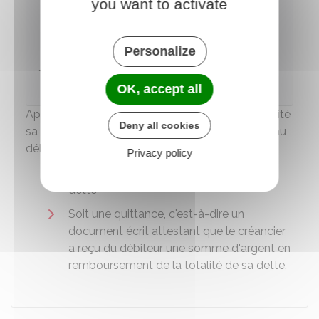
you want to activate
Rappel
Le
créancier
doit garder en sa possession
l'original de la reconnaissance de dette,
Personalize
jusqu'au remboursement total de la dette par
le
débiteur
.
OK, accept all
Après que le débiteur a remboursement en totalité
Deny all cookies
sa dette au créancier, le créancier doit remettre au
débiteur :
Privacy policy
Soit l'original de la reconnaissance de
dette
Soit une quittance, c'est-à-dire un
document écrit attestant que le créancier
a reçu du débiteur une somme d'argent en
remboursement de la totalité de sa dette.