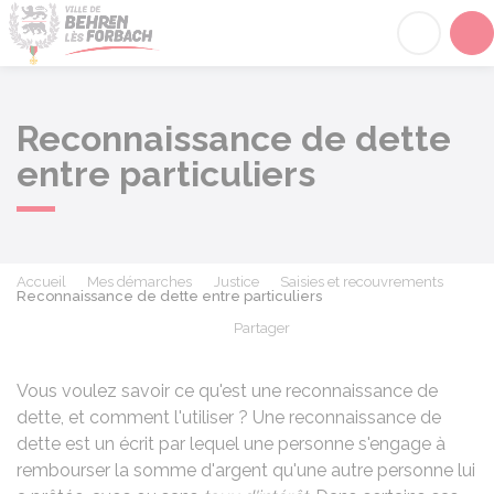
Behren-lès-Forbach
Acc
Reconnaissance de dette
entre particuliers
Accueil
Mes démarches
Justice
Saisies et recouvrements
Reconnaissance de dette entre particuliers
Partager
Partager sur Facebook
Partager sur X - Twit
Partager sur
Par
Vous voulez savoir ce qu'est une reconnaissance de
dette, et comment l'utiliser ? Une reconnaissance de
dette est un écrit par lequel une personne s'engage à
rembourser la somme d'argent qu'une autre personne lui