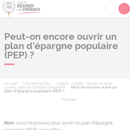
Behren-lès-Forbach
Acc
Peut-on encore ouvrir un
plan d'épargne populaire
(PEP) ?
Accueil
Mes démarches
Argent - Impôts - Consommation
Livrets, plans et comptes d'épargne
Peut-on encore ouvrir un
plan d'épargne populaire (PEP) ?
Partager
Partager sur Facebook
Partager sur X - Twit
Partager sur
Par
Non
, vous ne pouvez plus ouvrir un plan d'épargne
populaire (PEP) aujourd'hui.