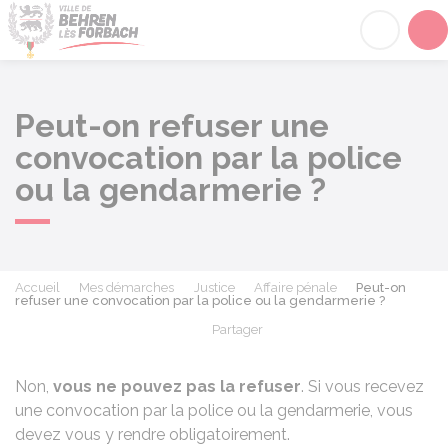
Behren-lès-Forbach
Acc
Peut-on refuser une
convocation par la police
ou la gendarmerie ?
Accueil
Mes démarches
Justice
Affaire pénale
Peut-on
refuser une convocation par la police ou la gendarmerie ?
Partager
Partager sur Facebook
Partager sur X - Twit
Partager sur
Par
Non,
vous ne pouvez pas la refuser
. Si vous recevez
une convocation par la police ou la gendarmerie, vous
devez vous y rendre obligatoirement.