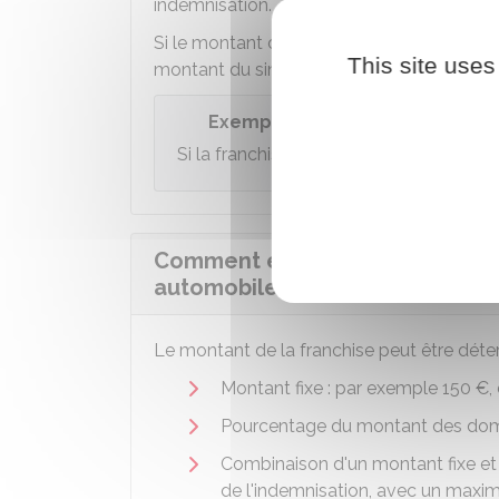
indemnisation.
Si le montant des réparations est supérieur
This site uses
montant du sinistre et la franchise.
Exemple
Si la franchise est de
150 €
:
Comment est calculé le montan
automobile ?
Le montant de la franchise peut être déte
Montant fixe : par exemple
150 €
,
Pourcentage du montant des do
Combinaison d'un montant fixe et
de l'indemnisation, avec un max