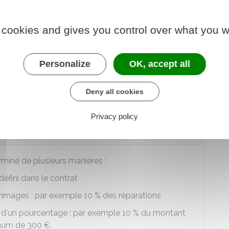
 à la franchise, vous percevrez la différence entre le
 cookies and gives you control over what you w
Personalize
OK, accept all
Deny all cookies
Privacy policy
t de la franchise en assurance
rminé de plusieurs manières :
 défini dans le contrat
mmages : par exemple
10 %
des réparations
 d'un pourcentage : par exemple
10 %
du montant
imum de
300 €
.