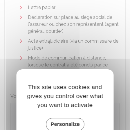
Lettre papier
Déclaration sur place au siège social de
l'assureur ou chez son représentant (agent
général, courtier)
Acte extrajudiciaire (via un commissaire de
justice)
Mode de communication à distance,
lorsque le contrat a été conclu par ce
moyen (mail, téléphone, etc.)
Tout autre moyen prévu par le contrat
This site uses cookies and
gives you control over what
Vous pouvez utiliser le modèle de lettre suivant :
you want to activate
Résilier son assurance à la suite de
la vente de son véhicule
Personalize
Permet de résilier auprès de son assureur son