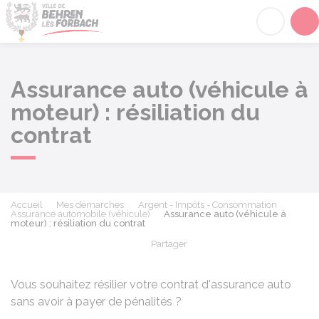
Behren-lès-Forbach
Acc
Assurance auto (véhicule à
moteur) : résiliation du
contrat
Accueil
Mes démarches
Argent - Impôts - Consommation
Assurance automobile (véhicule)
Assurance auto (véhicule à
moteur) : résiliation du contrat
Partager
Partager sur Facebook
Partager sur X - Twit
Partager sur
Par
Vous souhaitez résilier votre contrat d'assurance auto
sans avoir à payer de pénalités ?