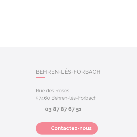
BEHREN-LÈS-FORBACH
Rue des Roses
57460
Behren-lès-Forbach
03 87 87 67 51
Contactez-nous