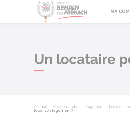
Behren-lès-F
MA COM
Un locataire p
Accueil
Mes démarches
Logement
Location imm
louer son logement ?