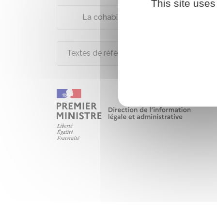
This site uses
La cohabitation intergénérationnelle s
Textes de référence