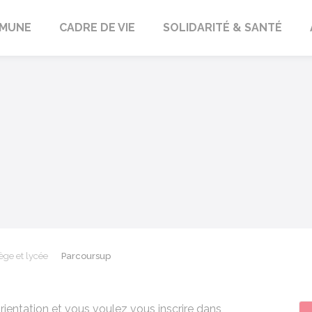
orbach
MUNE
CADRE DE VIE
SOLIDARITÉ & SANTÉ
ège et lycée
Parcoursup
rientation et vous voulez vous inscrire dans