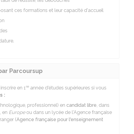
s taux de réussite, les débouchés
osant ces formations et leur capacité d'accueil
ion
udes
dature.
par Parcoursup
re
nscrire en 1
année d'études supérieures si vous
s :
chnologique, professionnel) en
candidat libre
, dans
, en
Europe
ou dans un lycée de l'Agence française
ranger (
Agence française pour l'enseignement