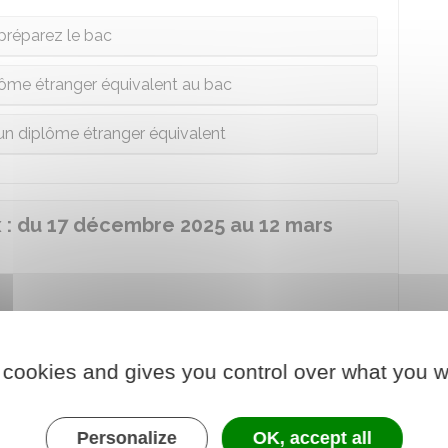
préparez le bac
ôme étranger équivalent au bac
un diplôme étranger équivalent
x : du 17 décembre 2025 au 12 mars
ations suivantes :
ce, parcours spécifiques accès santé (PASS),
 cookies and gives you control over what you w
sorat des écoles (PPPE)
S
,
BUT
,
DNMADE
,
DCG
, les écoles d'architecture,
Personalize
OK, accept all