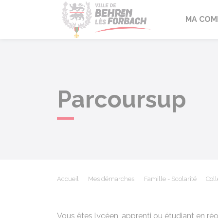
Behren-lès-F
MA COM
Parcoursup
Accueil
Mes démarches
Famille - Scolarité
Coll
Vous êtes lycéen, apprenti ou étudiant en réo