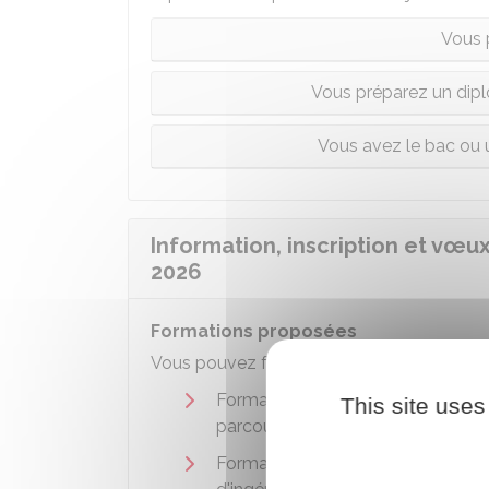
Vous 
Vous préparez un dipl
Vous avez le bac ou 
Information, inscription et vœu
2026
Formations proposées
Vous pouvez faire des vœux dans les form
Formations non-sélectives : licen
This site uses
parcours préparatoires au profes
Formations sélectives :
CPGE
,
BT