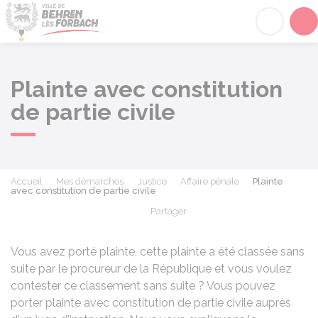
Behren-lès-Forbach
Acc
Plainte avec constitution
de partie civile
Accueil
Mes démarches
Justice
Affaire pénale
Plainte
avec constitution de partie civile
Partager
Partager sur Facebook
Partager sur X - Twit
Partager sur
Par
Vous avez porté plainte, cette plainte a été classée sans
suite par le procureur de la République et vous voulez
contester ce classement sans suite ? Vous pouvez
porter plainte avec constitution de partie civile auprès