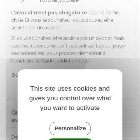
Tribunal judiciaire
L'avocat n'est pas obligatoire
pour la partie
civile. Si vous le souhaitez, vous pouvez être
assisté par un avocat.
Si vous souhaitez être assisté par un avocat mais
que vos revenus ne sont pas suffisants pour payer
ses honoraires, vous pouvez demander à
bénéficier de l'
aide juridictionnelle
.
Où s'adresser ?
Avocat
This site uses cookies and
gives you control over what
you want to activate
Quelles sont les suites d'une plainte
avec constitution de partie civile ?
Personalize
Dépôt d'une consignation