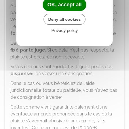
OK, accept all
Après le dépôt d'une plainte avec constitution de
partie civile, le juge d'instruction vous demande de
verser une somme d'argent appelée
consignation
.
Deny all cookies
Le juge fixe le montant de cette consignation
en
Privacy policy
fonction de vos revenus
dans une
ordonnance
.
La consignation doit être
payée dans un délai
fixé par le juge
. Si ce délai n'est pas respecté, la
plainte est déclarée non-recevable.
Si vos revenus sont modestes, le juge peut vous
dispenser
de verser une consignation.
Dans le cas où vous bénéficiez de l'
aide
juridictionnelle totale ou partielle
, vous n'avez pas
de consignation à verser.
Cette somme vient garantir le paiement d'une
éventuelle amende prononcée dans le cas où la
plainte s'avérerait abusive (par exemple, faits
inventés). Cette amende est de
15 000 €