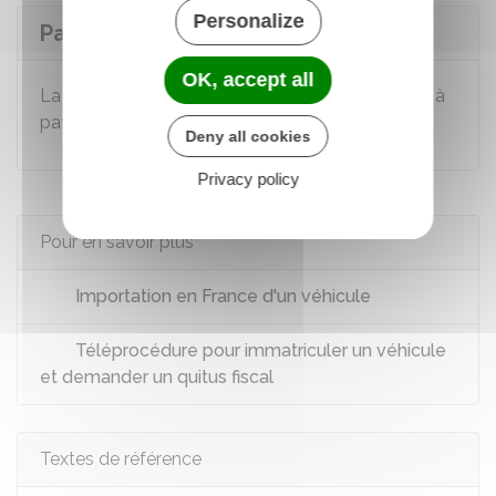
Personalize
Payer la TVA si vous êtes concerné
OK, accept all
La TVA éventuellement due sera exclusivement à
payer par
virement
.
Deny all cookies
Privacy policy
Pour en savoir plus
Importation en France d'un véhicule
Téléprocédure pour immatriculer un véhicule
et demander un quitus fiscal
Textes de référence