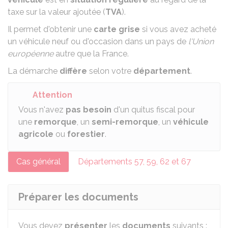
taxe sur la valeur ajoutée (
TVA
).
Il permet d'obtenir une
carte grise
si vous avez acheté
un véhicule neuf ou d'occasion dans un pays de
l'Union
européenne
autre que la France.
La démarche
diffère
selon votre
département
.
Attention
Vous n'avez
pas besoin
d'un quitus fiscal pour
une
remorque
, un
semi-remorque
, un
véhicule
agricole
ou
forestier
.
Cas général
Départements 57, 59, 62 et 67
Préparer les documents
Vous devez
présenter
les
documents
suivants
: