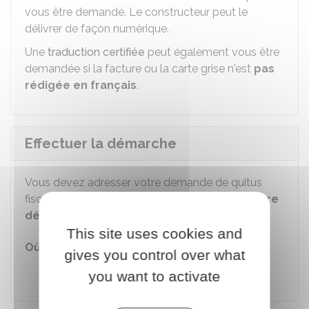
vous être demandé. Le constructeur peut le
délivrer de façon numérique.
Une
traduction certifiée
peut également vous être
demandée si la facture ou la carte grise n'est
pas
rédigée en français
.
Effectuer la démarche
Vous devez adresser votre demande de quitus
fiscal
par mail
au
service des impôts de votre
département de domicile
.
This site uses cookies and
Où s'adresser ?
gives you control over what
Service des impôts - quitus fiscal
you want to activate