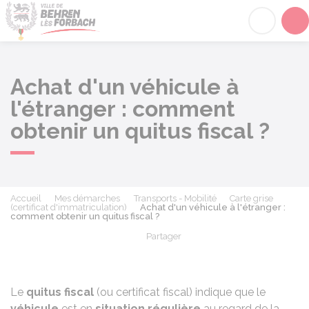
Behren-lès-Forbach
Acc
Achat d'un véhicule à
l'étranger : comment
obtenir un quitus fiscal ?
Accueil
Mes démarches
Transports - Mobilité
Carte grise
(certificat d'immatriculation)
Achat d'un véhicule à l'étranger :
comment obtenir un quitus fiscal ?
Partager
Partager sur Facebook
Partager sur X - Twit
Partager sur
Par
Le
quitus fiscal
(ou certificat fiscal) indique que le
véhicule
est en
situation régulière
au regard de la