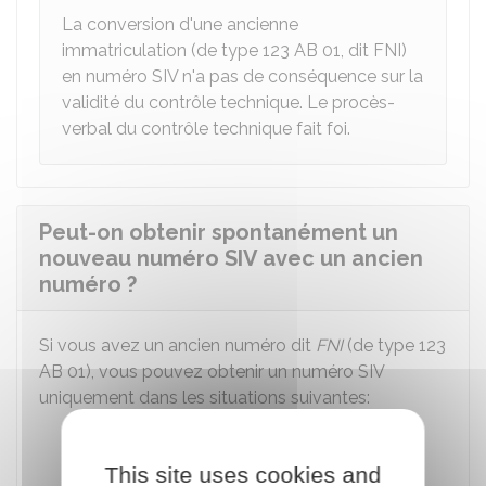
La conversion d'une ancienne
immatriculation (de type 123 AB 01, dit FNI)
en numéro SIV n'a pas de conséquence sur la
validité du contrôle technique. Le procès-
verbal du contrôle technique fait foi.
Peut-on obtenir spontanément un
nouveau numéro SIV avec un ancien
numéro ?
Si vous avez un ancien numéro dit
FNI
(de type 123
AB 01), vous pouvez obtenir un numéro SIV
uniquement dans les situations suivantes:
Vous
changez d'adresse
Vous devez obtenir un
duplicata de la
This site uses cookies and