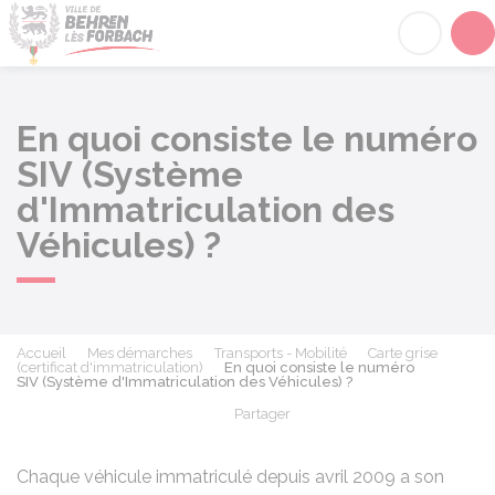
Behren-lès-Forbach
Acc
En quoi consiste le numéro
SIV (Système
d'Immatriculation des
Véhicules) ?
Accueil
Mes démarches
Transports - Mobilité
Carte grise
(certificat d'immatriculation)
En quoi consiste le numéro
SIV (Système d'Immatriculation des Véhicules) ?
Partager
Partager sur Facebook
Partager sur X - Twit
Partager sur
Par
Chaque véhicule immatriculé depuis avril 2009 a son