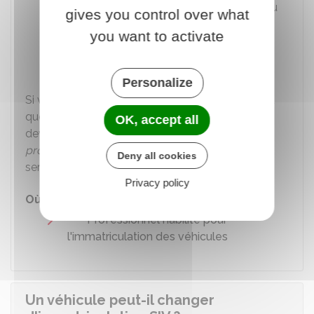
carte grise
suite à une perte ou un vol ou
gives you control over what
une détérioration
you want to activate
Vous venez d'acheter un véhicule
immatriculé avec un numéro dit
FNI
Personalize
Si vous n'êtes pas dans l'une de ces situations et
que vous souhaitez obtenir un numéro SIV, vous
OK, accept all
devez effectuer votre démarche auprès d'un
professionnel habilité
(il peut vous facturer le
Deny all cookies
service).
Privacy policy
Où s'adresser ?
Professionnel habilité pour
l'immatriculation des véhicules
Un véhicule peut-il changer