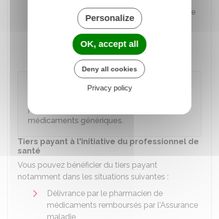
Vous faites une
interruption volontaire de
Personalize
grossesse (IVG)
Vous recevez des soins après avoir été
OK, accept all
blessée lors un acte de terrorisme.
Deny all cookies
Attention
Privacy policy
Un pharmacien peut ne pas pratiquer le tiers
payant
si vous refusez l'usage de
médicaments génériques
.
Tiers payant à l'initiative du professionnel de
santé
Vous pouvez bénéficier du tiers payant
notamment dans les situations suivantes :
Délivrance par le pharmacien de
médicaments remboursés par l'Assurance
maladie