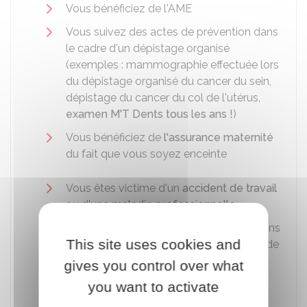
Vous bénéficiez de l'
AME
Vous suivez des actes de prévention dans
le cadre d'un dépistage organisé
(exemples : mammographie effectuée lors
du dépistage organisé du cancer du sein,
dépistage du cancer du col de l'utérus,
examen M'T Dents tous les ans !
)
Vous bénéficiez de
l'assurance maternité
du fait que vous soyez enceinte
Vous êtes victime d'un
accident de travail
ou d'une
maladie professionnelle
Vous êtes une assurée de moins de 26 ans
This site uses cookies and
ans et vous consultez un professionnel de
santé pour votre contraception
gives you control over what
Vous êtes atteint d'une
affection de
you want to activate
longue durée (ALD)