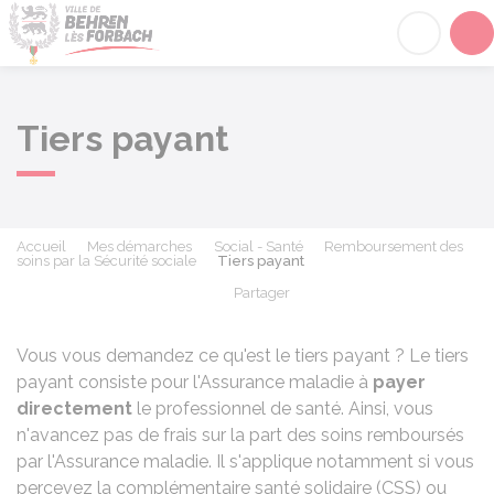
Behren-lès-Forbach
Acc
Tiers payant
Accueil
Mes démarches
Social - Santé
Remboursement des
soins par la Sécurité sociale
Tiers payant
Partager
Partager sur Facebook
Partager sur X - Twit
Partager sur
Par
Vous vous demandez ce qu'est le tiers payant ? Le tiers
payant
consiste pour l'Assurance maladie à
payer
directement
le professionnel de santé. Ainsi, vous
n'avancez pas de frais sur la part des soins remboursés
par l'Assurance maladie. Il s'applique notamment si vous
percevez la complémentaire santé solidaire (CSS) ou