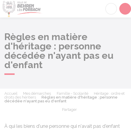
Behren-lès-Forbach
Acc
Règles en matière
d'héritage : personne
décédée n'ayant pas eu
d'enfant
Accueil
Mes démarches
Famille - Scolarité
Héritage : ordre et
droits des héritiers
Règles en matière d'héritage : personne
décédée n'ayant pas eu d'enfant
Partager
Partager sur Facebook
Partager sur X - Twit
Partager sur
Par
À qui les biens d'une personne qui n'avait pas d'enfant