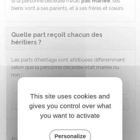
Si la personne décédée n'était
pas mariée
, ses
biens vont à ses parents, et à ses frères et sœurs.
Quelle part reçoit chacun des
héritiers ?
Les parts d'héritage sont attribuées différemment
selon que la personne décédée était mariée ou
non :
Personne décédée mariée
This site uses cookies and
Personne décédée non mariée
gives you control over what
you want to activate
Personalize
Pour en savoir plus