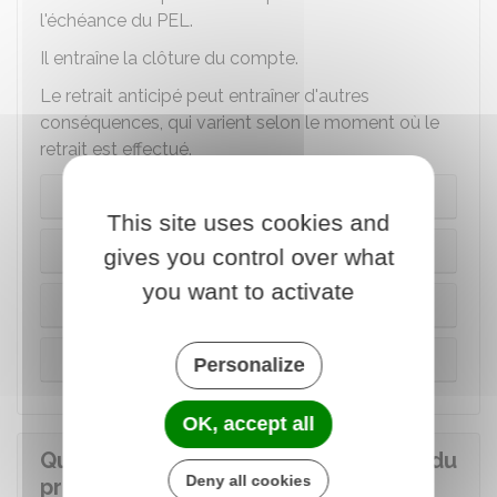
l'échéance du PEL.
Il entraîne la clôture du compte.
Le retrait anticipé peut entraîner d'autres
conséquences, qui varient selon le moment où le
retrait est effectué.
Avant 2 ans
This site uses cookies and
Entre 2 et 3 ans
gives you control over what
you want to activate
Entre 3 et 4 ans
Après 4 ans
Personalize
OK, accept all
Quelles sont les conditions d'octroi du
Deny all cookies
prêt lié au PEL ?