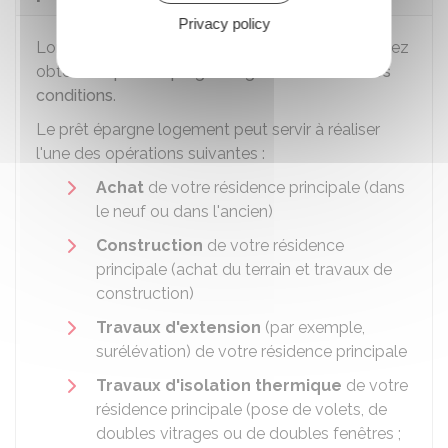
Privacy policy
Lorsque votre PEL est arrivé à terme, vous pouvez
obtenir un
prêt d'épargne-logement à certaines
conditions
.
Le prêt épargne logement peut servir à réaliser
l'une des opérations suivantes :
Achat
de votre résidence principale (dans
le neuf ou dans l'ancien)
Construction
de votre résidence
principale (achat du terrain et travaux de
construction)
Travaux d'extension
(par exemple,
surélévation) de votre résidence principale
Travaux d'isolation thermique
de votre
résidence principale (pose de volets, de
doubles vitrages ou de doubles fenêtres ;