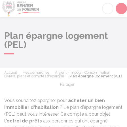
Behren-lès-Forbach
Acc
Plan épargne logement
(PEL)
Accueil
Mes démarches
Argent - Impôts - Consommation
Livrets, plans et comptes d'épargne
Plan épargne logement (PEL)
Partager
Partager sur Facebook
Partager sur X - Twit
Partager sur
Par
Vous souhaitez épargner pour
acheter un
bien
immobilier d'habitation
? Le plan d'épargne logement
(PEL) peut vous intéresser. Ce compte a pour objet
l'octroi de prêts
aux personnes qui ont épargné