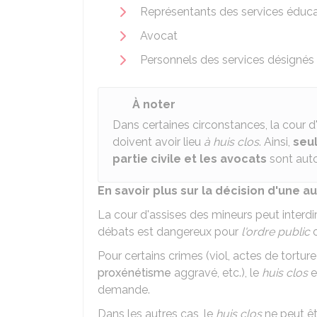
Représentants des services éducat
Avocat
Personnels des services désignés p
À noter
Dans certaines circonstances, la cour 
doivent avoir lieu
à huis clos
. Ainsi,
seul
partie civile et les avocats
sont auto
En savoir plus sur la décision d'une a
La cour d'assises des mineurs peut interdir
débats est dangereux pour
l'ordre public
o
Pour certains crimes (viol, actes de tort
proxénétisme
aggravé, etc.), le
huis clos
e
demande.
Dans les autres cas, le
huis clos
ne peut êtr