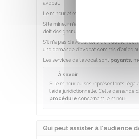
avocat.
Le mineur et/ou ses
représentants légaux
Si le mineur n'a pas choisi d'avocat
avant 
doit désigner un
avocat commis d'office.
S'il n'a pas d'avocat
lors de l'audience
,
une demande d'avocat commis d'office au 
Les services de l'avocat sont
payants,
mê
À savoir
Si le mineur ou ses représentants légaux
l'aide juridictionnelle
. Cette demande do
procédure
concernant le mineur.
Qui peut assister à l'audience d