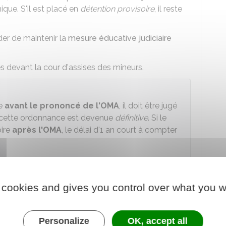
ique. S'il est placé en
détention provisoire
, il reste
der de maintenir la
mesure éducative judiciaire
 devant la cour d'assises des mineurs.
re
avant le prononcé de l'OMA
, il doit être jugé
ù cette ordonnance est devenue
définitive
. Si le
oire
après l'OMA
, le délai d'1 an court à compter
 cookies and gives you control over what you w
nt la cour d'assises des mineurs ?
cusé
(mineur) doit obligatoirement être assisté d'un
Personalize
OK, accept all