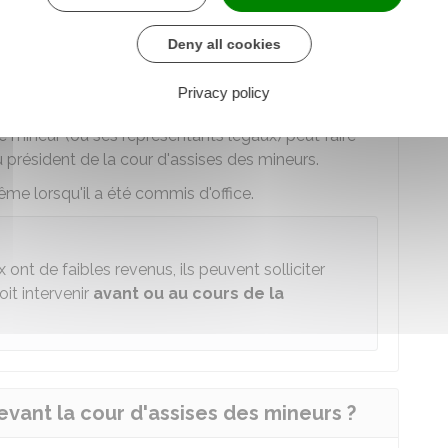
peuvent désigner l'avocat de leur choix.
Deny all cookies
l'audience
, le bâtonnier de l'ordre des avocats
Privacy policy
 le mineur (ou ses représentants légaux) peut faire
président de la cour d'assises des mineurs.
me lorsqu'il a été commis d'office.
 ont de faibles revenus, ils peuvent solliciter
it intervenir
avant ou au
cours de la
evant la cour d'assises des mineurs ?