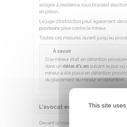
assigné à résidence sous bracelet électron
en prison.
Le juge d'instruction peut également déci
provisoire
prise contre le mineur.
Toutes ces mesures durent jusqu'au procès
À savoir
Si le mineur était en détention provisoi
dans un
délai d'1 an
suivant le jour o
mineur a été placé en détention provis
du placement du mineur en détention.
This site uses
L'avocat est-il obligatoire deva
Devant la cour d'assises des mineurs,
l'ac