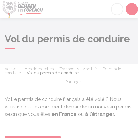
Behren-lès-Forbach
Acc
Vol du permis de conduire
Accueil
Mes démarches
Transports - Mobilité
Permis de
conduire
Vol du permis de conduire
Partager
Partager sur Facebook
Partager sur X - Twit
Partager sur
Par
Votre permis de conduire français a été volé ? Nous
vous indiquons comment demander un nouveau permis
selon que vous êtes
en France
ou
à l'étranger.