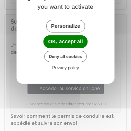
you want to activate
Suivre l'avancement de votre
Personalize
demande de permis de conduire
OK, accept all
Un service en ligne permet de
suivre votre
demande
de permis de conduire :
Deny all cookies
Suivre l'avancement d'une demande
Privacy policy
de permis de conduire
Accéder au service en ligne
Agence nationale des titres sécurisés (ANTS)
Savoir comment le permis de conduire est
expédié et suivre son envoi