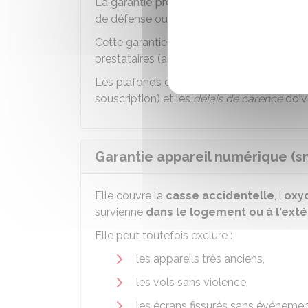
La
garantie protection juridique
vous perme
de défense ou de prestations juridiques à l'
Cette garantie peut également couvrir certa
prestataires (artisans, entreprises), dans l
Les plafonds d'intervention, les exclusions
souscription) et les
délais de carence
doive
Garantie appareil numérique (sma
Elle couvre la
casse accidentelle
, l'
oxy
survienne
dans le logement ou à l'exté
Elle peut toutefois exclure :
les appareils très anciens,
les vols sans violence,
les écrans fissurés sans événement