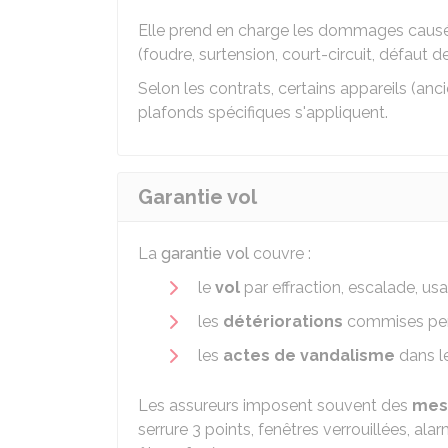
Elle prend en charge les dommages caus
(foudre, surtension, court-circuit, défaut de 
Selon les contrats, certains appareils (an
plafonds spécifiques s'appliquent.
Garantie vol
La
garantie vol
couvre :
le
vol
par effraction, escalade, us
les
détériorations
commises pen
les
actes de vandalisme
dans l
Les assureurs imposent souvent des
mesu
serrure 3 points, fenêtres verrouillées, ala