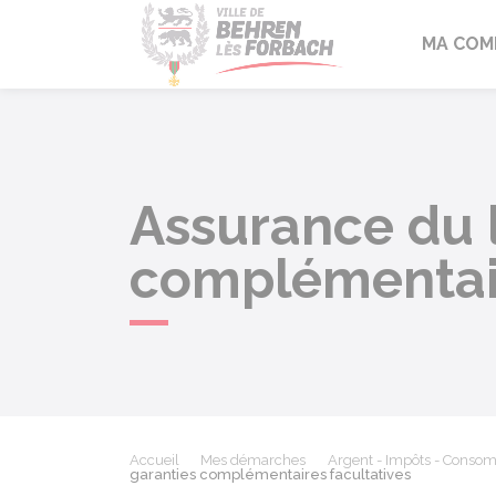
Behren-lès-F
MA COM
Assurance du l
complémentair
Accueil
Mes démarches
Argent - Impôts - Conso
garanties complémentaires facultatives