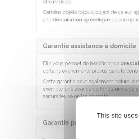
être refusée.
Certains objets (bijoux, objets de valeur,
une
déclaration spécifique
ou une opti
Garantie assistance à domicile
Elle vous permet de bénéficier de
prestat
certains événements prévus dans le contra
Cette garantie peut également inclure le 
exemple, une avance de fonds, une aide a
serrurerie), selon les contrats.
This site uses
Garantie protection juridique