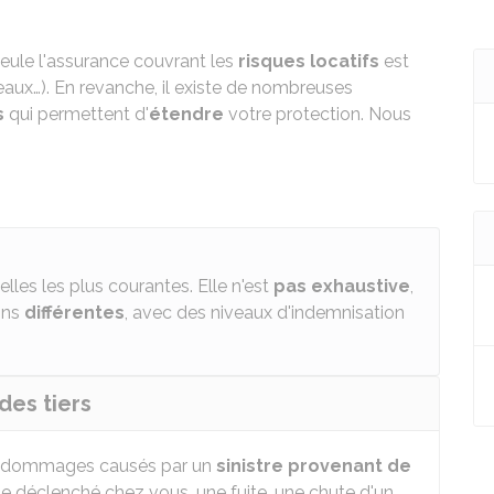
eule l'assurance couvrant les
risques locatifs
est
eaux…). En revanche, il existe de nombreuses
s
qui permettent d'
étendre
votre protection. Nous
lles les plus courantes. Elle n'est
pas exhaustive
,
ons
différentes
, avec des niveaux d'indemnisation
des tiers
les dommages causés par un
sinistre provenant de
ie déclenché chez vous, une fuite, une chute d'un