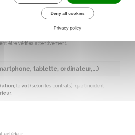
t de bénéficier de la prise en charge de vos frais
occasion de litiges liés à votre habitation.
Deny all cookies
ins litiges avec le voisinage, le propriétaire ou des
a limite du cadre prévu au contrat.
Privacy policy
 (par exemple, un litige déjà existant avant la
nt être vérifiés attentivement.
rtphone, tablette, ordinateur,...)
dation
, le
vol
(selon les contrats), que l'incident
rieur
.
 extérieur.