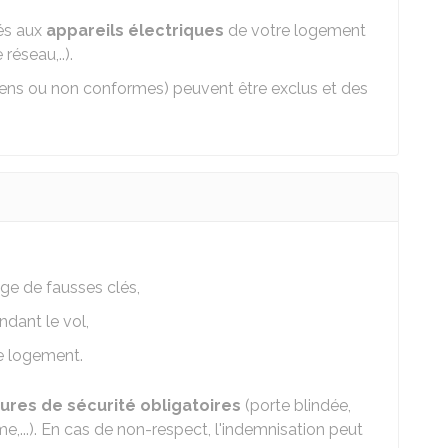
és aux
appareils électriques
de votre logement
réseau,..).
ciens ou non conformes) peuvent être exclus et des
age de fausses clés,
dant le vol,
e logement.
res de sécurité obligatoires
(porte blindée,
rme,...). En cas de non-respect, l'indemnisation peut