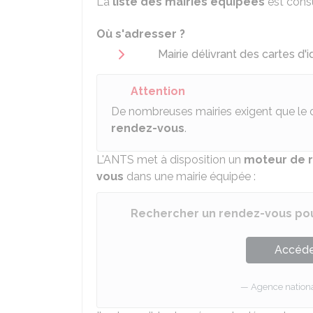
La
liste des mairies équipées
est consu
Où s'adresser ?
Mairie délivrant des cartes d'i
Attention
De nombreuses mairies exigent que le 
rendez-vous
.
L'
ANTS
met à disposition un
moteur de 
vous
dans une mairie équipée :
Rechercher un rendez-vous pou
Accéder
Agence national