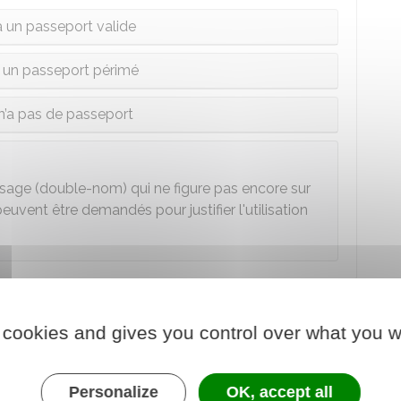
 un passeport valide
 un passeport périmé
n’a pas de passeport
'usage (double-nom) qui ne figure pas encore sur
euvent être demandés pour justifier l'utilisation
s choisi pour faire la démarche
 cookies and gives you control over what you w
uments justificatifs.
Personalize
OK, accept all
t se présenter
ensemble
au guichet. Leur