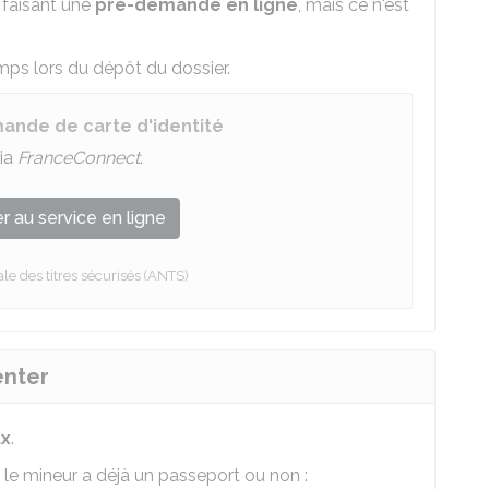
 faisant une
pré-demande en ligne
, mais ce n'est
s lors du dépôt du dossier.
nde de carte d'identité
ia
FranceConnect
.
 au service en ligne
e des titres sécurisés (ANTS)
enter
ux
.
 le mineur a déjà un passeport ou non :