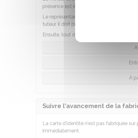
présence est indispensable.
Le représentant légal doit exercer
l'autori
tuteur. Il doit présenter sa propre pièce d'id
Ensuite, tout dépend de l'âge du mineur :
A
Entr
À pa
Suivre l'avancement de la fabric
La carte d'identité n'est pas fabriquée sur
immédiatement.