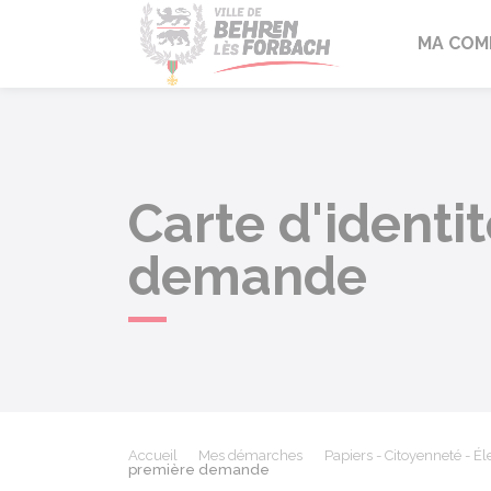
Behren-lès-F
MA COM
Carte d'identi
demande
Accueil
Mes démarches
Papiers - Citoyenneté - Él
première demande