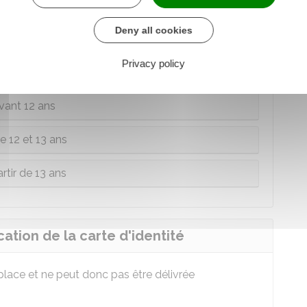
Deny all cookies
té parentale
. Il peut s'agir du père, de la mère ou du
entité.
Privacy policy
vant 12 ans
e 12 et 13 ans
rtir de 13 ans
ation de la carte d'identité
 place et ne peut donc pas être délivrée