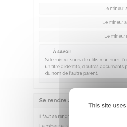
Le mineur a
Le mineur a
Le mineur 
À savoir
Si le mineur souhaite utiliser un nom d
un titre d'identité, d'autres documents p
du
nom de l'autre parent
.
Se rendre au lieu de rendez-vou
This site uses
Il faut se rendre au lieu choisi avec les doc
Le mineur et son
représentant légal
doiven