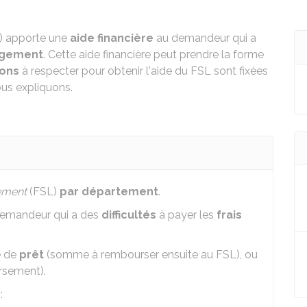
L) apporte une
aide financière
au demandeur qui a
ogement
. Cette aide financière peut prendre la forme
ions
à respecter pour obtenir l'aide du FSL sont fixées
ous expliquons.
gement
(FSL)
par département
.
emandeur qui a des
difficultés
à payer les
frais
e de
prêt
(somme à rembourser ensuite au FSL), ou
rsement).
: