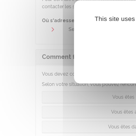
contacter les services de votre départeme
This site uses
Où s'adresser ?
Services du département
Comment faire une demande d'a
Vous devez contacter une
assistante so
Selon votre situation, vous pouvez rencontr
Vous êtes 
Vous êtes 
Vous êtes da