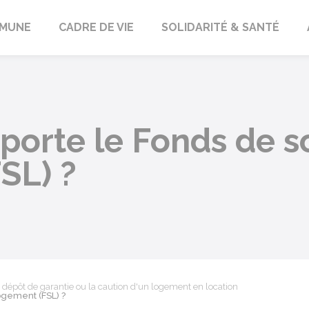
orbach
MUNE
CADRE DE VIE
SOLIDARITÉ & SANTÉ
porte le Fonds de so
SL) ?
 dépôt de garantie ou la caution d'un logement en location
ogement (FSL) ?