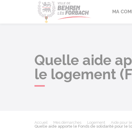
Behren-lès-F
MA COM
Quelle aide ap
le logement (F
Accueil
Mes démarches
Logement
Aide pour le
Quelle aide apporte le Fonds de solidarité pour le l