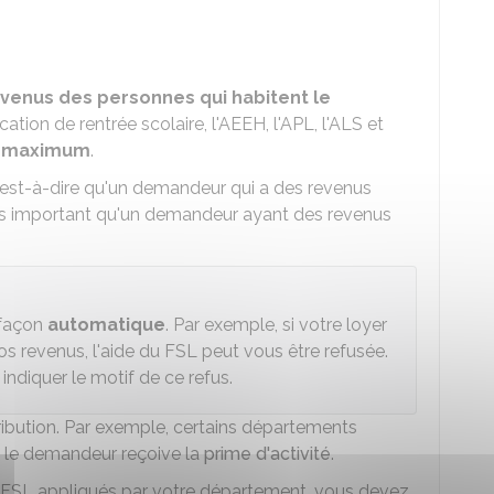
evenus des personnes qui habitent le
ation de rentrée scolaire, l'
AEEH
, l'
APL
, l'
ALS
et
t maximum
.
c'est-à-dire qu'un demandeur qui a des revenus
lus important qu'un demandeur ayant des revenus
façon
automatique
. Par exemple, si votre loyer
os revenus, l'aide du FSL peut vous être refusée.
indiquer le motif de ce refus.
tribution. Par exemple, certains départements
e le demandeur reçoive la
prime d'activité
.
 du FSL appliqués par votre département, vous devez