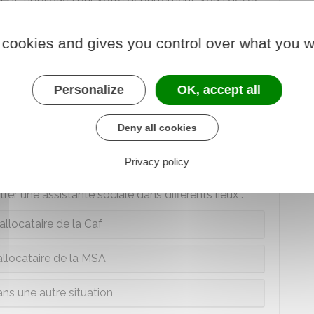
nt.
 cookies and gives you control over what you w
Personalize
OK, accept all
Deny all cookies
ide au FSL ?
Privacy policy
ciale
, qui fera la demande d'aide au FSL pour vous.
er une assistante sociale dans différents lieux :
allocataire de la Caf
allocataire de la MSA
ns une autre situation