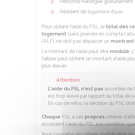
Personne hébergée gratuitement
Résident de
logement-foyer
.
Pour obtenir l'aide du FSL, le
total des r
logement
(sans prendre en compte l'alloc
l'
ALF
), ne doit pas dépasser un
montran
Le montant de l'aide peut être
modulé
, 
faibles peut obtenir un montant d'aide p
plus élevés.
Attention
L'aide du FSL n'est pas
accordée de 
est trop élevé par rapport au total de v
En cas de refus, la décision du FSL doit 
Chaque
FSL a ses
propres
critères d'at
accordent l'aide du FSL à la condition qu
Pour connaître les critères d'attribution