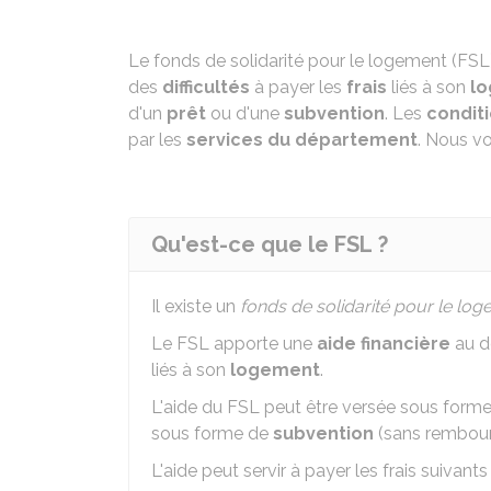
Le fonds de solidarité pour le logement (FS
des
difficultés
à payer les
frais
liés à son
l
d'un
prêt
ou d'une
subvention
. Les
condit
par les
services du département
. Nous v
Qu'est-ce que le FSL ?
Il existe un
fonds de solidarité pour le lo
Le FSL apporte une
aide financière
au d
liés à son
logement
.
L'aide du FSL peut être versée sous form
sous forme de
subvention
(sans rembou
L'aide peut servir à payer les frais suivants 