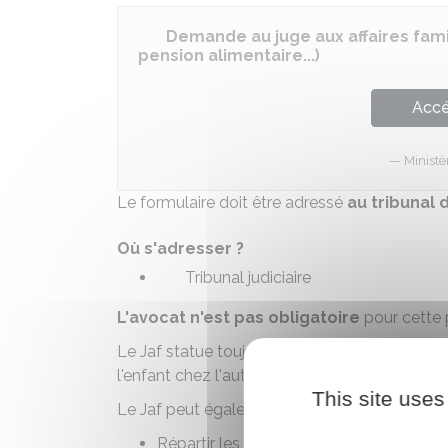
Demande au juge aux affaires famili
pension alimentaire...)
Accé
Ministè
Le formulaire doit être adressé
au tribunal 
Où s'adresser ?
Tribunal judiciaire
L'avocat n'est pas obligatoire
pour cette 
Le Jaf statue toujours selon
l'intérêt de l'e
l'enfant chez l'autre parent.
This site uses
Le Jaf peut également revoir les charges financ
Répartir les frais de déplacement