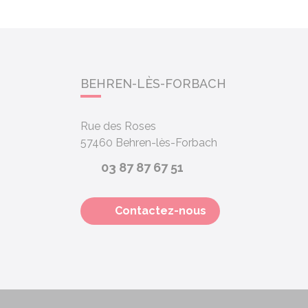
BEHREN-LÈS-FORBACH
Rue des Roses
57460
Behren-lès-Forbach
03 87 87 67 51
Contactez-nous