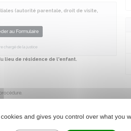
ales (autorité parentale, droit de visite,
der au Formulaire
re chargé de la justice
du
lieu de résidence de l'enfant
.
procédure.
nfant
. Par exemple, le juge peut fixer la résidence de
 cookies and gives you control over what you w
ières entre vous et l'autre parent, c'est-à-dire :