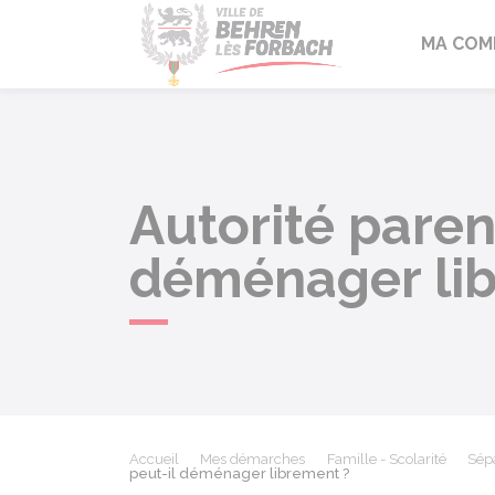
Behren-lès-F
MA COM
Autorité paren
déménager li
Accueil
Mes démarches
Famille - Scolarité
Sépa
peut-il déménager librement ?