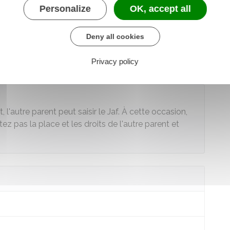
Personalize
OK, accept all
un jugement ou d'une convention (de divorce ou
Deny all cookies
nt de votre nouvelle adresse
au plus tard 1 mois
faites pas, vous commettez une
infraction
punie de 6
Privacy policy
de de
7 500 €
.
l'autre parent peut saisir le
Jaf
. À cette occasion,
z pas la place et les droits de l'autre parent et