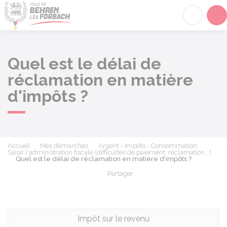
Behren-lès-Forbach
Acc
Quel est le délai de
réclamation en matière
d'impôts ?
Accueil
Mes démarches
Argent - Impôts - Consommation
Saisir l'administration fiscale (difficultés de paiement, réclamation...)
Quel est le délai de réclamation en matière d'impôts ?
Partager
Partager sur Facebook
Partager sur X - Twit
Partager sur
Par
Impôt sur le revenu