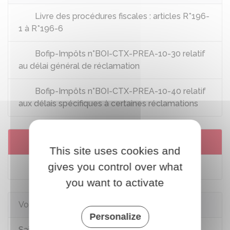
Livre des procédures fiscales : articles R*196-
1 à R*196-6
Bofip-Impôts n°BOI-CTX-PREA-10-30 relatif
au délai général de réclamation
Bofip-Impôts n°BOI-CTX-PREA-10-40 relatif
aux délais spécifiques à certaines réclamations
Services en ligne et formulaires
This site uses cookies and
gives you control over what
Impôts : accéder à votre espace Particulier
you want to activate
Voir aussi
Personalize
Saisir l'administration fiscale (difficultés de