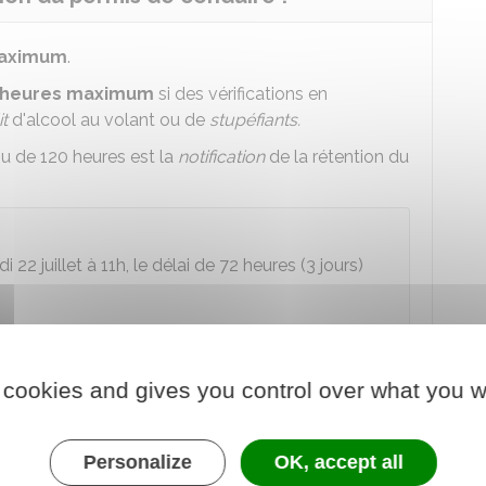
maximum
.
 heures maximum
si des vérifications en
it
d'alcool au volant ou de
stupéfiants.
ou de 120 heures est la
notification
de la rétention du
i 22 juillet à 11h, le délai de 72 heures (3 jours)
n de conduire
.
 cookies and gives you control over what you w
 concernant votre véhicule et vous-même. Par
ique avec un
éthylomètre
ou par prise de sang et
Personalize
OK, accept all