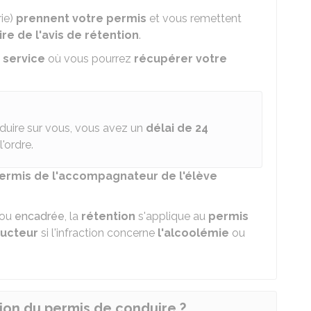
rie)
prennent votre permis
et vous remettent
re de l'avis de rétention
.
e service
où vous pourrez
récupérer votre
duire sur vous, vous avez un
délai de 24
'ordre.
permis de l'accompagnateur de l'élève
ou
encadrée
, la
rétention
s'applique au
permis
ducteur
si l'infraction concerne
l'alcoolémie
ou
tion du permis de conduire ?