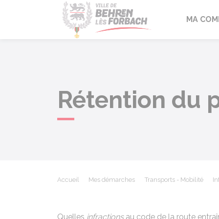
Behren-lès-F
MA COM
Rétention du 
Accueil
Mes démarches
Transports - Mobilité
In
Quelles
infractions
au code de la route entraî