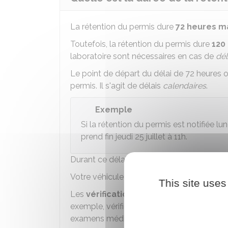
La rétention du permis dure
72 heures 
Toutefois, la rétention du permis dure
120
laboratoire sont nécessaires en cas de
dél
Le point de départ du délai de 72 heures 
permis. Il s'agit de délais
calendaires
.
Exemple
Si la rétention du permis est notifiée lund
prend fin jeudi 25 juillet à 11h.
Durant ce délai, vous avez
l'interdictio
Votre véhicule peut être
immobilisé
.
This site uses
Les
vérifications
nécessaires sont faites
exemple, vérification de votre état alcool
examens médicaux.