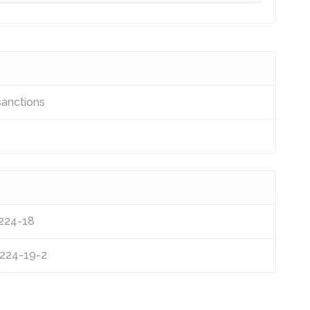
sanctions
L224-18
R224-19-2