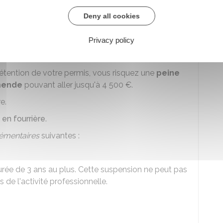
Deny all cookies
as de conduite pendant la rétention du
Privacy policy
étention de votre permis, vous risquez une
peine
ende
pouvant aller jusqu'à
4 500 €
.
e.
 en fourrière
.
émentaires
suivantes :
rée de 3 ans au plus. Cette suspension ne peut pas
s de l'activité professionnelle.