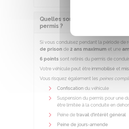
Quelles sont les sanctions en c
permis ?
Si vous conduisez pendant la période de r
de prison
de
2 ans maximum
et une
am
6 points
sont retirés du permis de conduir
Votre véhicule peut être
immobilisé
et
mis
Vous risquez également les
peines compl
Confiscation
du véhicule
Suspension du permis pour une du
être limitée à la conduite en dehor
Peine de
travail d'intérêt général
Peine de jours-amende