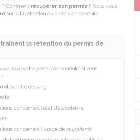
e
? Comment
récupérer son permis
? Nous vous
tre
sur la la rétention du permis de conduire.
ntraînent la rétention du permis de
servatoire
votre permis de conduire si vous
 :
cool
par litre de sang
este
ations concernant l'état d'alcoolémie
ants
ations concernant l'usage de
stupéfiants
 de la
vitesse
maximale autorisée, établi au