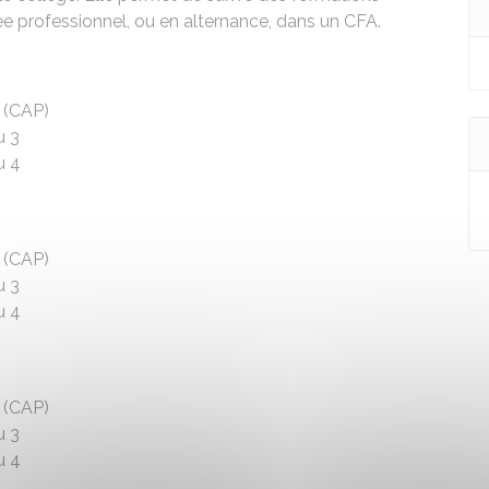
ée professionnel, ou en alternance, dans un
CFA
.
e (CAP)
au 3
au 4
e (CAP)
au 3
au 4
e (CAP)
au 3
au 4