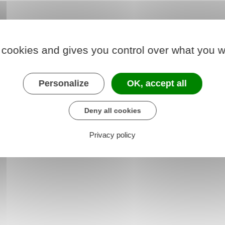
e (CAP)
au 3
 cookies and gives you control over what you w
au 4
Personalize
OK, accept all
e (CAP)
au 3
Deny all cookies
au 4
Privacy policy