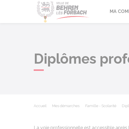
Behren-lès-F
MA COM
Diplômes profe
Accueil
Mes démarches
Famille - Scolarité
Dip
La voie professionnelle est accessible après 