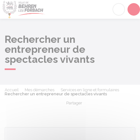
Behren-lès-Forbach
Acc
Rechercher un
entrepreneur de
spectacles vivants
Accueil
Mes démarches
Services en ligne et formulaires
Rechercher un entrepreneur de spectacles vivants
Partager
Partager sur Facebook
Partager sur X - Twit
Partager sur
Par