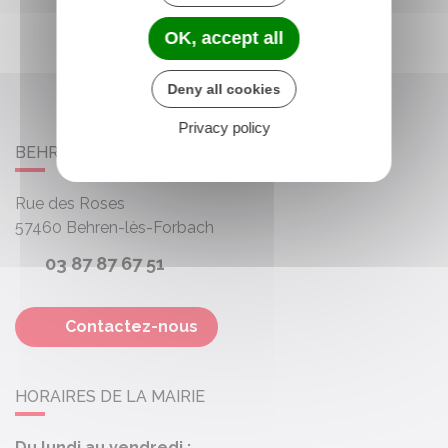
OK, accept all
Deny all cookies
Privacy policy
BEHREN-LÈS-FORBACH
Rue des Roses
57460
Behren-lès-Forbach
03 87 87 67 51
Contactez-nous
HORAIRES DE LA MAIRIE
Du lundi au vendredi :