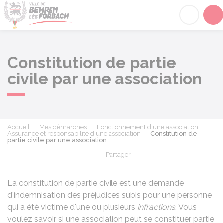
Behren-lès-Forbach
Acc
Constitution de partie
civile par une association
Accueil
Mes démarches
Fonctionnement d'une association
Assurance et responsabilité d'une association
Constitution de
partie civile par une association
Partager
Partager sur Facebook
Partager sur X - Twit
Partager sur
Par
La constitution de partie civile est une demande
d'indemnisation des préjudices subis pour une personne
qui a été victime d'une ou plusieurs
infractions
. Vous
voulez savoir si une association peut se constituer partie