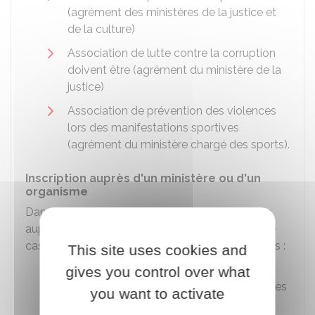
(agrément des ministères de la justice et
de la culture)
Association de lutte contre la corruption
doivent être (agrément du ministère de la
justice)
Association de prévention des violences
lors des manifestations sportives
(agrément du ministère chargé des sports).
Inscription auprès d'un ministère ou d'un
organisme
Dans certains cas, l'association doit être inscrite
auprès d'un ministère ou d'un organisme. C'est le
cas pour les associations ou organismes suivants :
This site uses cookies and
Association d'anciens combattants et
gives you control over what
victimes de guerre doit être inscrite auprès
you want to activate
de l'Office national des anciens